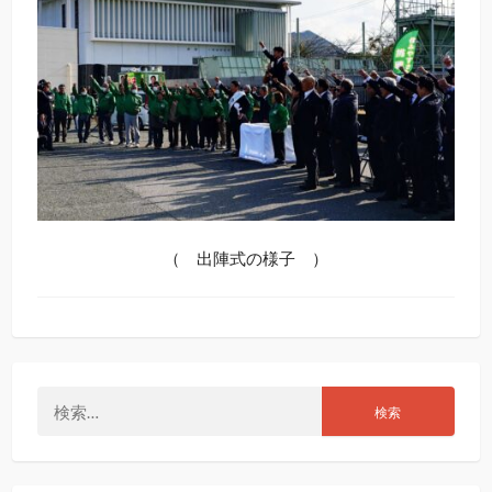
（ 出陣式の様子 ）
検
索: