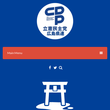
Skip
to
content
立憲民主党広島県総支部連合会のHPです。
立憲民主党広島県総支部連合会
Main Menu